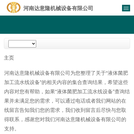
河南达意隆机械设备有限公司
主页
河南达意隆机械设备有限公司为您整理了关于“液体菌肥
加工流水线设备”的相关内容的集合查询结果，希望这些
内容对您有帮助，如果“液体菌肥加工流水线设备”查询结
果并未满足您的需求，可以通过电话或者我们网站的在
线留言告知我们您的需求，我们收到留言后尽快与您取
得联系，感谢您对我们河南达意隆机械设备有限公司的
支持。