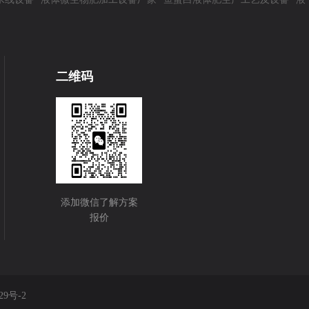
二维码
添加微信了解方案
报价
29号-2