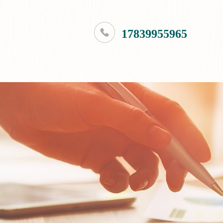
17839955965