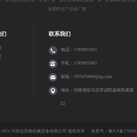
体肥料生产设备厂家
我们
联系我们
们
电话：17839955965
言
手机：17839955965
邮箱：2955470849@qq.com
地址：河南省驻马店市泌阳县南高速路
口
 2012-2024 河南达意隆机械设备有限公司 版权所有
备案号：
豫ICP备170269