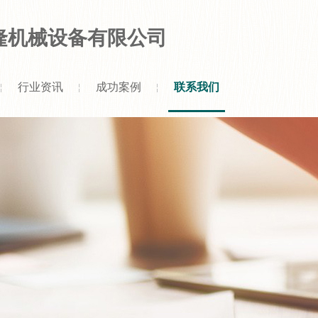
隆机械设备有限公司
行业资讯
成功案例
联系我们