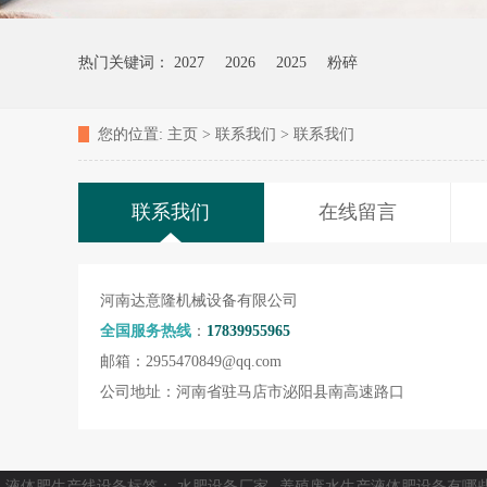
热门关键词：
2027
2026
2025
粉碎
您的位置:
主页
>
联系我们
>
联系我们
联系我们
在线留言
河南达意隆机械设备有限公司
全国服务热线
：
17839955965
邮箱：2955470849@qq.com
公司地址：河南省驻马店市泌阳县南高速路口
液体肥生产线设备标签
：
水肥设备厂家
养殖废水生产液体肥设备有哪