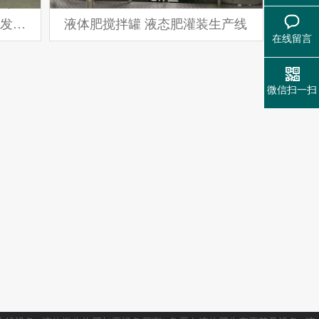
液体肥电加热搅拌罐 不锈钢发酵罐储存罐
液体肥搅拌罐 液态肥灌装生产线
在线留言
微信扫一扫