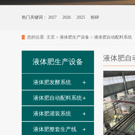
热门关键词：
2027
2026
2025
粉碎
您的位置:
主页
>
液体肥生产设备
>
液体肥自动配料系统
液体肥自
液体肥生产设备
液体肥发酵系统
液体肥自动配料系统
液体肥灌装系统
液体肥整套生产线