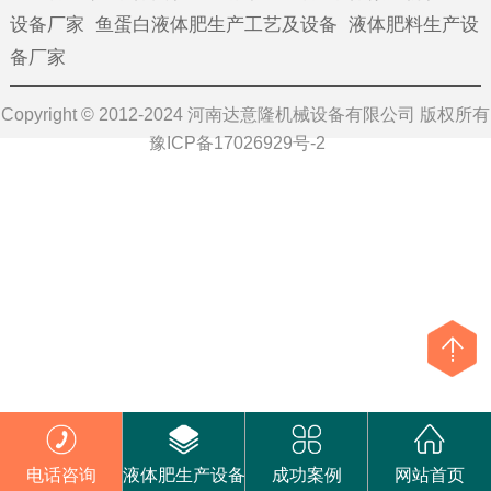
设备厂家
鱼蛋白液体肥生产工艺及设备
液体肥料生产设
备厂家
Copyright © 2012-2024 河南达意隆机械设备有限公司 版权所有
豫ICP备17026929号-2
电话咨询
液体肥生产设备
成功案例
网站首页