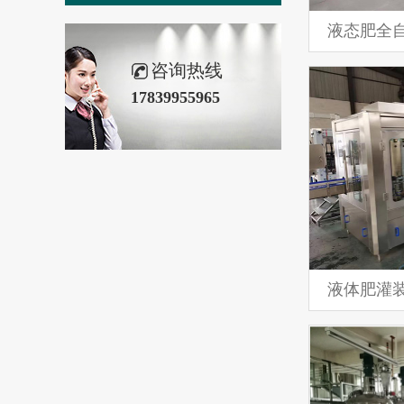
咨询热线
17839955965