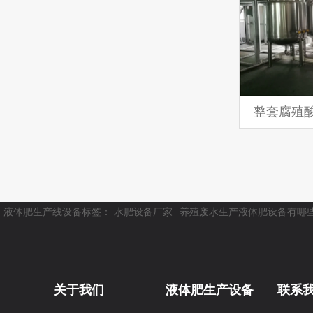
液体肥生产线设备标签
：
水肥设备厂家
养殖废水生产液体肥设备有哪
关于我们
液体肥生产设备
联系