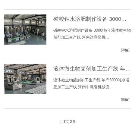
磷酸钾水溶肥制作设备 3000吨/年液体微生物菌剂加工生产线
磷酸钾水溶肥制作设备 3000吨/年液体微生物
菌剂加工生产线 河南达意隆机...
【详情】
液体微生物菌剂加工生产线 年产5000吨水溶肥加工生产线
液体微生物菌剂加工生产线 年产5000吨水溶
肥加工生产线 河南中意隆机械设...
【详情】
共
1
页
2
条